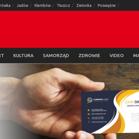
rówka
Jadów
Klembów
Tłuszcz
Zielonka
Poświętne
RT
KULTURA
SAMORZĄD
ZDROWIE
VIDEO
M