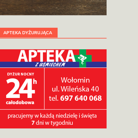
APTEKA DYŻURUJĄCA