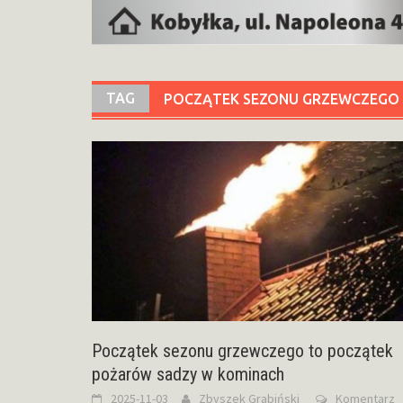
TAG
POCZĄTEK SEZONU GRZEWCZEGO
Początek sezonu grzewczego to początek
pożarów sadzy w kominach
2025-11-03
Zbyszek Grabiński
Komentarz