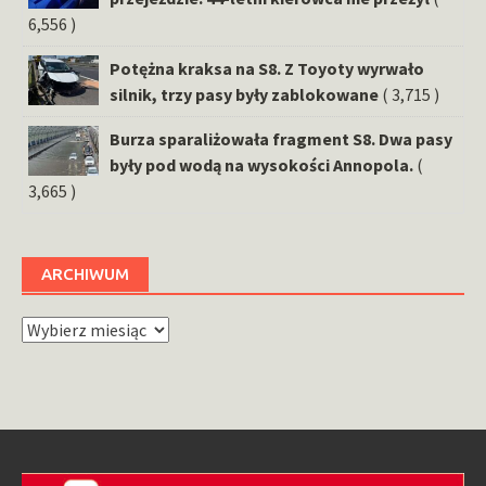
6,556 )
Potężna kraksa na S8. Z Toyoty wyrwało
silnik, trzy pasy były zablokowane
( 3,715 )
Burza sparaliżowała fragment S8. Dwa pasy
były pod wodą na wysokości Annopola.
(
3,665 )
ARCHIWUM
Archiwum