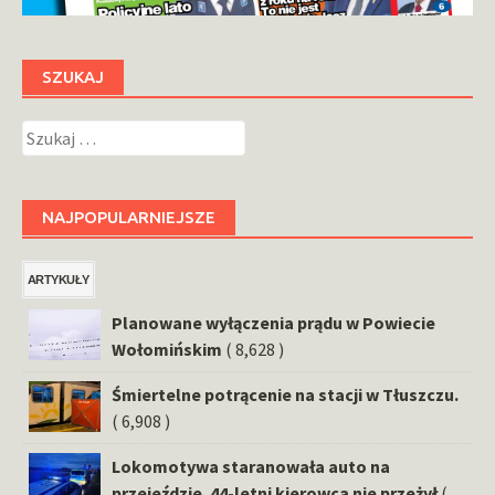
SZUKAJ
Szukaj:
NAJPOPULARNIEJSZE
ARTYKUŁY
Planowane wyłączenia prądu w Powiecie
Wołomińskim
( 8,628 )
Śmiertelne potrącenie na stacji w Tłuszczu.
( 6,908 )
Lokomotywa staranowała auto na
przejeździe. 44-letni kierowca nie przeżył
(