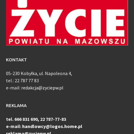
KONTAKT
05-230 Kobyłka, ul. Napoleona 4,
tel.: 22 787 77 83
e-mail:
redakcja@zyciepw.pl
REKLAMA
tel. 666 831 690, 22 787-77-83
e-mail:
handlowcy@logos.home.pl
reklama@zyciepw.pl