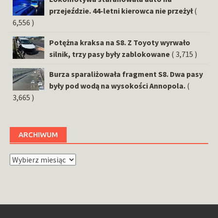
przejeździe. 44-letni kierowca nie przeżył
(
6,556 )
Potężna kraksa na S8. Z Toyoty wyrwało
silnik, trzy pasy były zablokowane
( 3,715 )
Burza sparaliżowała fragment S8. Dwa pasy
były pod wodą na wysokości Annopola.
(
3,665 )
ARCHIWUM
Archiwum