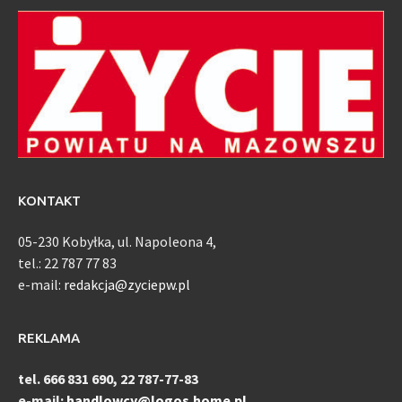
KONTAKT
05-230 Kobyłka, ul. Napoleona 4,
tel.: 22 787 77 83
e-mail:
redakcja@zyciepw.pl
REKLAMA
tel. 666 831 690, 22 787-77-83
e-mail:
handlowcy@logos.home.pl