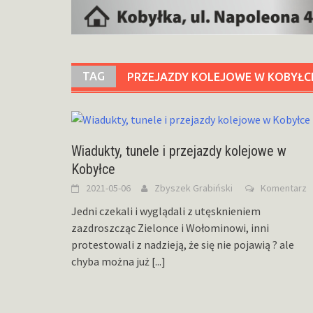
TAG
PRZEJAZDY KOLEJOWE W KOBYŁC
Wiadukty, tunele i przejazdy kolejowe w
Kobyłce
2021-05-06
Zbyszek Grabiński
Komentarz
Jedni czekali i wyglądali z utęsknieniem
zazdroszcząc Zielonce i Wołominowi, inni
protestowali z nadzieją, że się nie pojawią ? ale
chyba można już
[...]