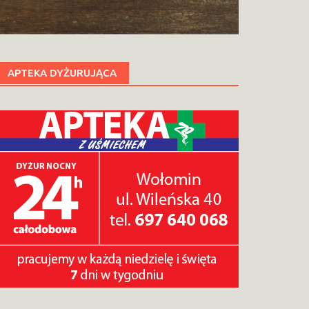
APTEKA DYŻURUJĄCA