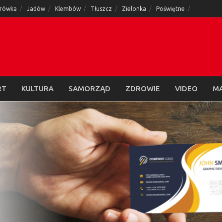
rówka
Jadów
Klembów
Tłuszcz
Zielonka
Poświętne
RT
KULTURA
SAMORZĄD
ZDROWIE
VIDEO
M