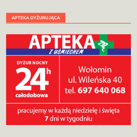
APTEKA DYŻURUJĄCA