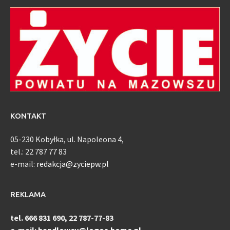
KONTAKT
05-230 Kobyłka, ul. Napoleona 4,
tel.: 22 787 77 83
e-mail:
redakcja@zyciepw.pl
REKLAMA
tel. 666 831 690, 22 787-77-83
e-mail:
handlowcy@logos.home.pl