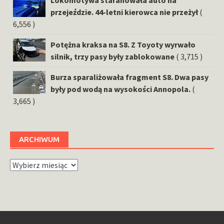
przejeździe. 44-letni kierowca nie przeżył
(
6,556 )
Potężna kraksa na S8. Z Toyoty wyrwało
silnik, trzy pasy były zablokowane
( 3,715 )
Burza sparaliżowała fragment S8. Dwa pasy
były pod wodą na wysokości Annopola.
(
3,665 )
ARCHIWUM
Archiwum