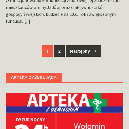
O funkcjonowaniu komunikacji zbiorowej, jej znaczeniu dla
mieszkańców Gminy Jadów, oraz o aktywności kół
gospodyń wiejskich, budżecie na 2025 rok i zwiększonym
funduszu
[...]
Nawigacja
1
2
Następny
po
wpisach
APTEKA DYŻURUJĄCA