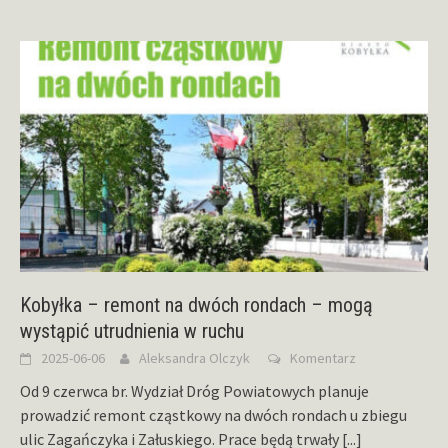
Kobyłka – remont na dwóch rondach – mogą
wystąpić utrudnienia w ruchu
2025-06-06
Aleksandra Olczyk
Komentarz
Od 9 czerwca br. Wydział Dróg Powiatowych planuje
prowadzić remont cząstkowy na dwóch rondach u zbiegu
ulic Zagańczyka i Załuskiego. Prace będą trwały
[...]