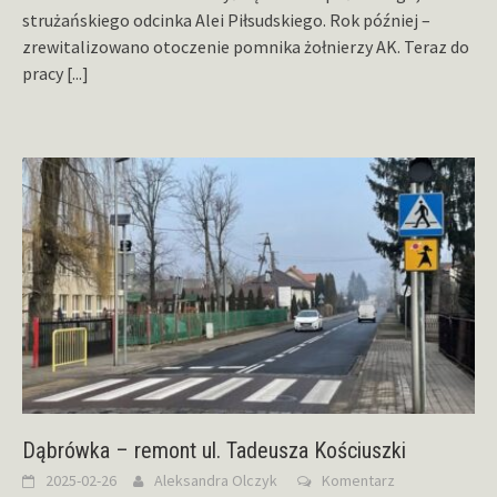
strużańskiego odcinka Alei Piłsudskiego. Rok później –
zrewitalizowano otoczenie pomnika żołnierzy AK. Teraz do
pracy
[...]
Dąbrówka – remont ul. Tadeusza Kościuszki
2025-02-26
Aleksandra Olczyk
Komentarz