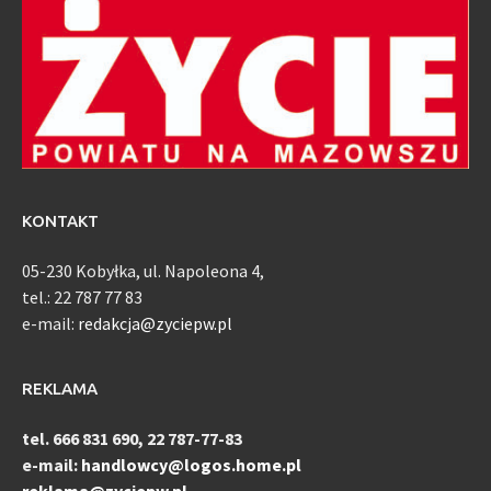
KONTAKT
05-230 Kobyłka, ul. Napoleona 4,
tel.: 22 787 77 83
e-mail:
redakcja@zyciepw.pl
REKLAMA
tel. 666 831 690, 22 787-77-83
e-mail:
handlowcy@logos.home.pl
reklama@zyciepw.pl