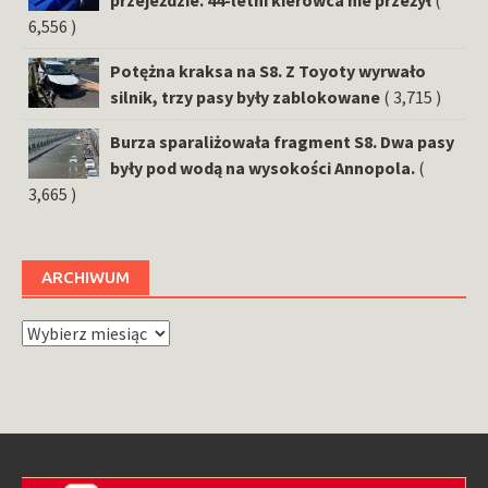
6,556 )
Potężna kraksa na S8. Z Toyoty wyrwało
silnik, trzy pasy były zablokowane
( 3,715 )
Burza sparaliżowała fragment S8. Dwa pasy
były pod wodą na wysokości Annopola.
(
3,665 )
ARCHIWUM
Archiwum