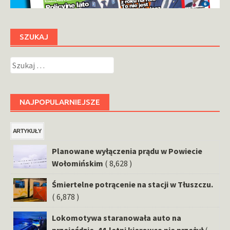
SZUKAJ
Szukaj:
NAJPOPULARNIEJSZE
ARTYKUŁY
Planowane wyłączenia prądu w Powiecie
Wołomińskim
( 8,628 )
Śmiertelne potrącenie na stacji w Tłuszczu.
( 6,878 )
Lokomotywa staranowała auto na
przejeździe. 44-letni kierowca nie przeżył
(