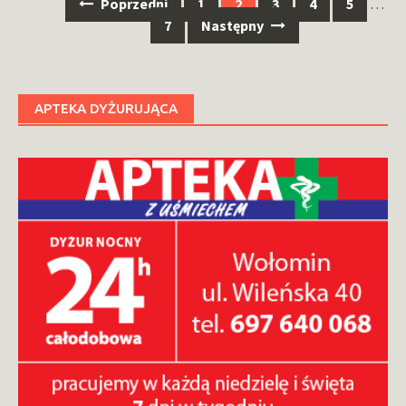
Nawigacja
Poprzedni
1
2
3
4
5
…
po
7
Następny
wpisach
APTEKA DYŻURUJĄCA