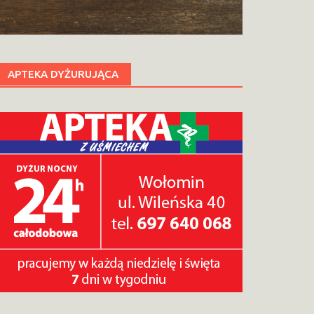
APTEKA DYŻURUJĄCA