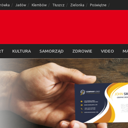
rówka
Jadów
Klembów
Tłuszcz
Zielonka
Poświętne
RT
KULTURA
SAMORZĄD
ZDROWIE
VIDEO
M