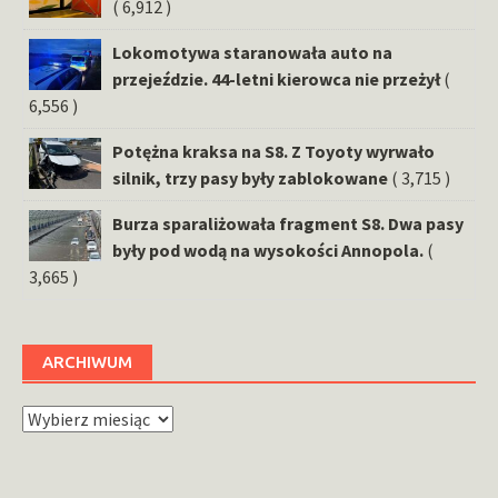
( 6,912 )
Lokomotywa staranowała auto na
przejeździe. 44-letni kierowca nie przeżył
(
6,556 )
Potężna kraksa na S8. Z Toyoty wyrwało
silnik, trzy pasy były zablokowane
( 3,715 )
Burza sparaliżowała fragment S8. Dwa pasy
były pod wodą na wysokości Annopola.
(
3,665 )
ARCHIWUM
Archiwum