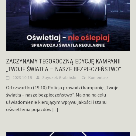
ZACZYNAMY TEGOROCZNĄ EDYCJĘ KAMPANII
„TWOJE ŚWIATŁA – NASZE BEZPIECZEŃSTWO”
2023-10-19
Zbyszek Grabiński
Komentarz
Od czwartku (19.10) Policja prowadzi kampanię „Twoje
światła – nasze bezpieczeństwo”. Ma ona na celu
uświadomienie kierującym wpływu jakości i stanu
oświetlenia pojazdów
[...]