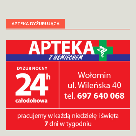
APTEKA DYŻURUJĄCA