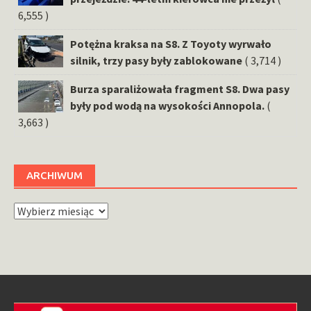
6,555 )
Potężna kraksa na S8. Z Toyoty wyrwało
silnik, trzy pasy były zablokowane
( 3,714 )
Burza sparaliżowała fragment S8. Dwa pasy
były pod wodą na wysokości Annopola.
(
3,663 )
ARCHIWUM
Archiwum