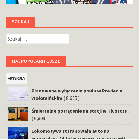
SZUKAJ
Szukaj:
NAJPOPULARNIEJSZE
ARTYKUŁY
Planowane wyłączenia prądu w Powiecie
Wołomińskim
( 8,625 )
Śmiertelne potrącenie na stacji w Tłuszczu.
( 6,809 )
Lokomotywa staranowała auto na
przejeździe. 44-letni kierowca nie przeżył
(