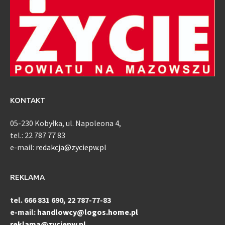
KONTAKT
05-230 Kobyłka, ul. Napoleona 4,
tel.: 22 787 77 83
e-mail:
redakcja@zyciepw.pl
REKLAMA
tel. 666 831 690, 22 787-77-83
e-mail:
handlowcy@logos.home.pl
reklama@zyciepw.pl