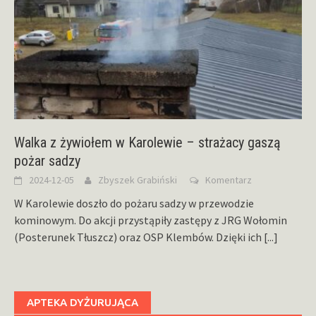
Walka z żywiołem w Karolewie – strażacy gaszą
pożar sadzy
2024-12-05
Zbyszek Grabiński
Komentarz
W Karolewie doszło do pożaru sadzy w przewodzie
kominowym. Do akcji przystąpiły zastępy z JRG Wołomin
(Posterunek Tłuszcz) oraz OSP Klembów. Dzięki ich
[...]
APTEKA DYŻURUJĄCA