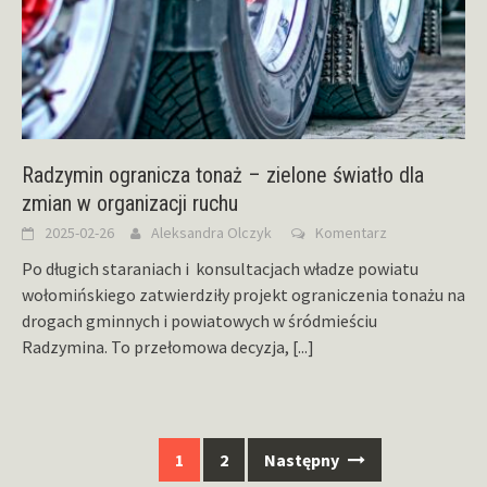
Radzymin ogranicza tonaż – zielone światło dla
zmian w organizacji ruchu
2025-02-26
Aleksandra Olczyk
Komentarz
Po długich staraniach i konsultacjach władze powiatu
wołomińskiego zatwierdziły projekt ograniczenia tonażu na
drogach gminnych i powiatowych w śródmieściu
Radzymina. To przełomowa decyzja,
[...]
Nawigacja
1
2
Następny