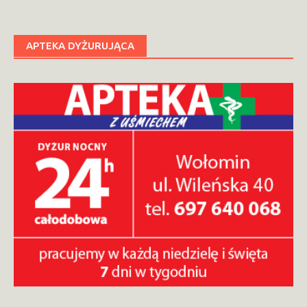
po
wpisach
APTEKA DYŻURUJĄCA