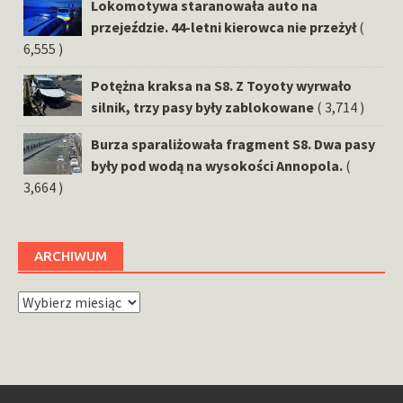
Lokomotywa staranowała auto na
przejeździe. 44-letni kierowca nie przeżył
(
6,555 )
Potężna kraksa na S8. Z Toyoty wyrwało
silnik, trzy pasy były zablokowane
( 3,714 )
Burza sparaliżowała fragment S8. Dwa pasy
były pod wodą na wysokości Annopola.
(
3,664 )
ARCHIWUM
Archiwum