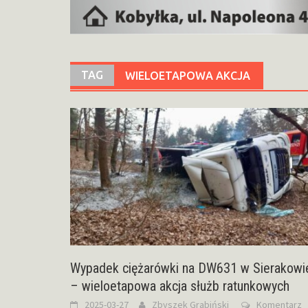
TAG
WIELOETAPOWA AKCJA
Wypadek ciężarówki na DW631 w Sierakowi
– wieloetapowa akcja służb ratunkowych
2025-03-27
Zbyszek Grabiński
Komentarz