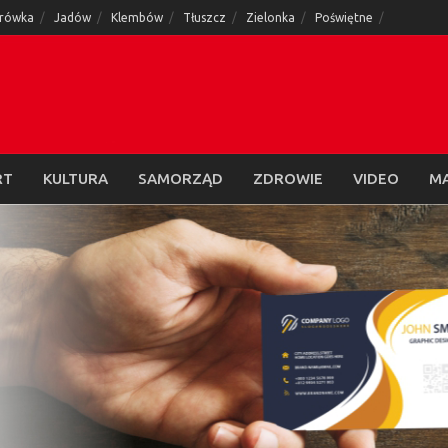
rówka
Jadów
Klembów
Tłuszcz
Zielonka
Poświętne
RT
KULTURA
SAMORZĄD
ZDROWIE
VIDEO
M