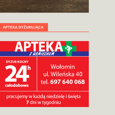
APTEKA DYŻURUJĄCA