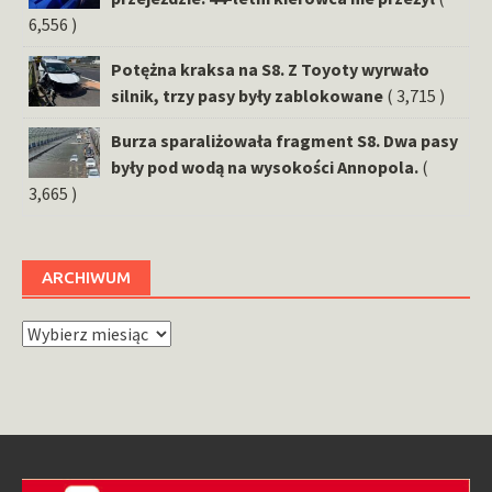
6,556 )
Potężna kraksa na S8. Z Toyoty wyrwało
silnik, trzy pasy były zablokowane
( 3,715 )
Burza sparaliżowała fragment S8. Dwa pasy
były pod wodą na wysokości Annopola.
(
3,665 )
ARCHIWUM
Archiwum