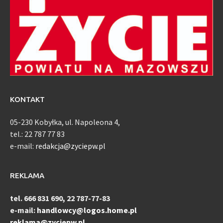
KONTAKT
05-230 Kobyłka, ul. Napoleona 4,
tel.: 22 787 77 83
e-mail:
redakcja@zyciepw.pl
REKLAMA
tel. 666 831 690, 22 787-77-83
e-mail:
handlowcy@logos.home.pl
reklama@zyciepw.pl