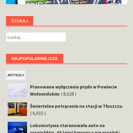
SZUKAJ
Szukaj:
NAJPOPULARNIEJSZE
ARTYKUŁY
Planowane wyłączenia prądu w Powiecie
Wołomińskim
( 8,628 )
Śmiertelne potrącenie na stacji w Tłuszczu.
( 6,915 )
Lokomotywa staranowała auto na
przejeździe. 44-letni kierowca nie przeżył
(