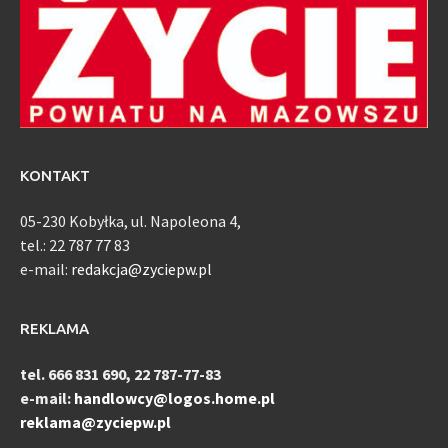
KONTAKT
05-230 Kobyłka, ul. Napoleona 4,
tel.: 22 787 77 83
e-mail:
redakcja@zyciepw.pl
REKLAMA
tel. 666 831 690, 22 787-77-83
e-mail:
handlowcy@logos.home.pl
reklama@zyciepw.pl