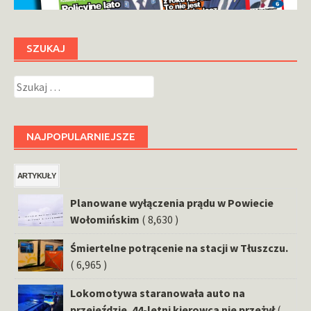
SZUKAJ
Szukaj:
NAJPOPULARNIEJSZE
ARTYKUŁY
Planowane wyłączenia prądu w Powiecie
Wołomińskim
( 8,630 )
Śmiertelne potrącenie na stacji w Tłuszczu.
( 6,965 )
Lokomotywa staranowała auto na
przejeździe. 44-letni kierowca nie przeżył
(