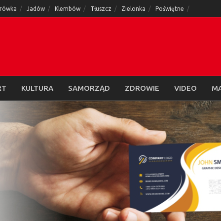
rówka
Jadów
Klembów
Tłuszcz
Zielonka
Poświętne
RT
KULTURA
SAMORZĄD
ZDROWIE
VIDEO
M