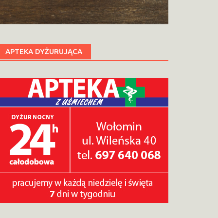
APTEKA DYŻURUJĄCA