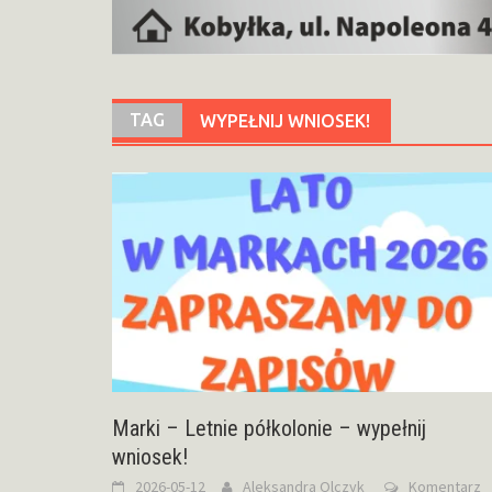
TAG
WYPEŁNIJ WNIOSEK!
Marki – Letnie półkolonie – wypełnij
wniosek!
2026-05-12
Aleksandra Olczyk
Komentarz