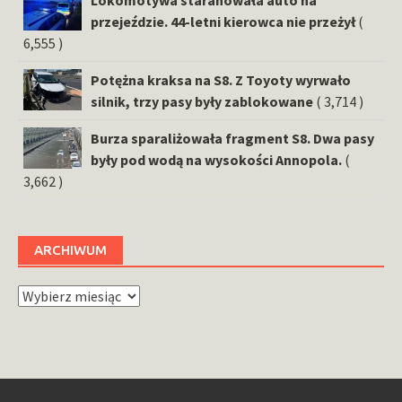
Lokomotywa staranowała auto na
przejeździe. 44-letni kierowca nie przeżył
(
6,555 )
Potężna kraksa na S8. Z Toyoty wyrwało
silnik, trzy pasy były zablokowane
( 3,714 )
Burza sparaliżowała fragment S8. Dwa pasy
były pod wodą na wysokości Annopola.
(
3,662 )
ARCHIWUM
Archiwum