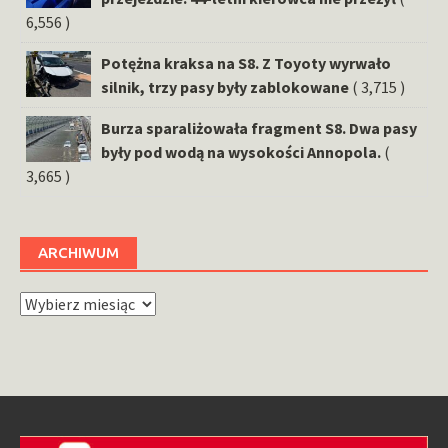
6,556 )
Potężna kraksa na S8. Z Toyoty wyrwało
silnik, trzy pasy były zablokowane
( 3,715 )
Burza sparaliżowała fragment S8. Dwa pasy
były pod wodą na wysokości Annopola.
(
3,665 )
ARCHIWUM
Archiwum