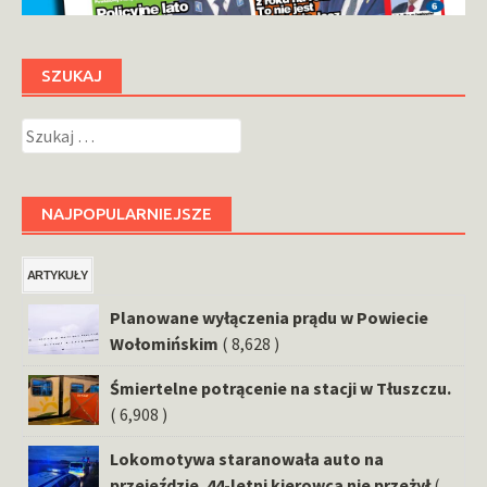
SZUKAJ
Szukaj:
NAJPOPULARNIEJSZE
ARTYKUŁY
Planowane wyłączenia prądu w Powiecie
Wołomińskim
( 8,628 )
Śmiertelne potrącenie na stacji w Tłuszczu.
( 6,908 )
Lokomotywa staranowała auto na
przejeździe. 44-letni kierowca nie przeżył
(