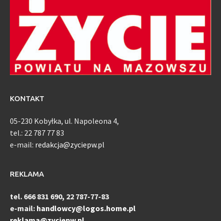
KONTAKT
05-230 Kobyłka, ul. Napoleona 4,
tel.: 22 787 77 83
e-mail:
redakcja@zyciepw.pl
REKLAMA
tel. 666 831 690, 22 787-77-83
e-mail:
handlowcy@logos.home.pl
reklama@zyciepw.pl