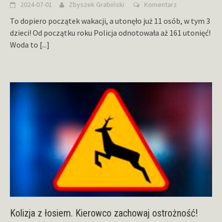
2024-07-01
Zbyszek Grabiński
Komentarz
To dopiero początek wakacji, a utonęło już 11 osób, w tym 3
dzieci! Od początku roku Policja odnotowała aż 161 utonięć!
Woda to
[...]
Kolizja z łosiem. Kierowco zachowaj ostrożność!