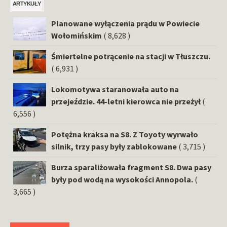
ARTYKUŁY
Planowane wyłączenia prądu w Powiecie
Wołomińskim
( 8,628 )
Śmiertelne potrącenie na stacji w Tłuszczu.
( 6,931 )
Lokomotywa staranowała auto na
przejeździe. 44-letni kierowca nie przeżył
(
6,556 )
Potężna kraksa na S8. Z Toyoty wyrwało
silnik, trzy pasy były zablokowane
( 3,715 )
Burza sparaliżowała fragment S8. Dwa pasy
były pod wodą na wysokości Annopola.
(
3,665 )