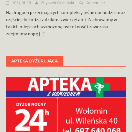
2024-01-19
Zbyszek Grabiński
Komentarz
Na drogach przecinających kompleksy leśne dochodzi coraz
częściej do kolizji z dzikimi zwierzętami. Zachowajmy w
takich miejscach wzmożoną ostrożność i zawczasu
zdejmijmy nogę
[...]
APTEKA DYŻURUJĄCA