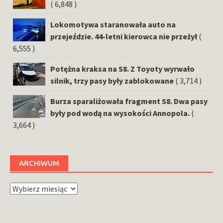
( 6,848 )
Lokomotywa staranowała auto na
przejeździe. 44-letni kierowca nie przeżył
(
6,555 )
Potężna kraksa na S8. Z Toyoty wyrwało
silnik, trzy pasy były zablokowane
( 3,714 )
Burza sparaliżowała fragment S8. Dwa pasy
były pod wodą na wysokości Annopola.
(
3,664 )
ARCHIWUM
Archiwum