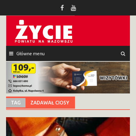
Przeskocz
do
treści
Główne menu
TAG
ZADAWAŁ CIOSY