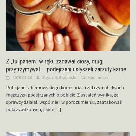
Z „tulipanem” w ręku zadawał ciosy, drugi
przytrzymywał – podejrzani usłyszeli zarzuty karne
2026-01-20
Zbyszek Grabiński
Komentarz
Policjanci z bemowskiego komisariatu zatrzymali dwóch
mężczyzn podejrzanych o pobicie. Z ustaleń wynika, że
sprawcy działali wspólnie i w porozumieniu, zaatakowali
pokrzywdzonych, jeden
[...]