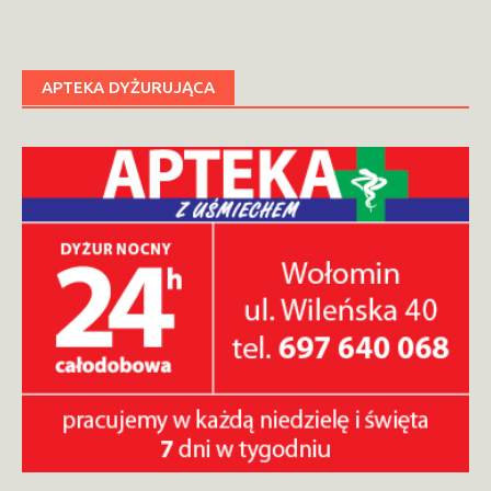
APTEKA DYŻURUJĄCA