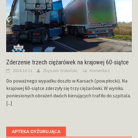
Zderzenie trzech ciężarówek na krajowej 60-siątce
2024-10-11
Zbyszek Grabiński
Komentarz
Do poważnego wypadku doszło w Karsach (pow.płocki). Na
krajowej 60-siątce zderzyły się trzy ciężarówki. W wyniku
poniesionych obrażeń dwóch kierujących trafiło do szpitala.
[...]
APTEKA DYŻURUJĄCA