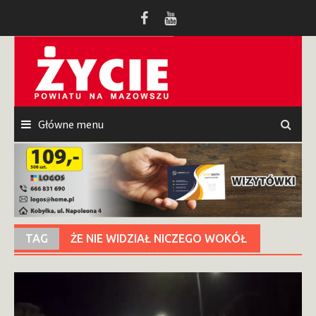
Przeskocz
do
treści
Główne menu
TAG
ŻE NIE WIDZIAŁ NICZEGO WOKÓŁ