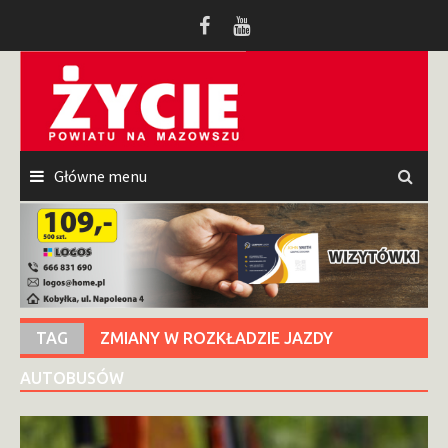
Przeskocz
do
treści
Główne menu
TAG
ZMIANY W ROZKŁADZIE JAZDY
AUTOBUSÓW