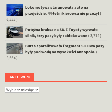
Lokomotywa staranowała auto na
przejeździe. 44-letni kierowca nie przeżył
(
6,555 )
Potężna kraksa na S8. Z Toyoty wyrwało
silnik, trzy pasy były zablokowane
( 3,714 )
Burza sparaliżowała fragment S8. Dwa pasy
były pod wodą na wysokości Annopola.
(
3,664 )
ARCHIWUM
Archiwum