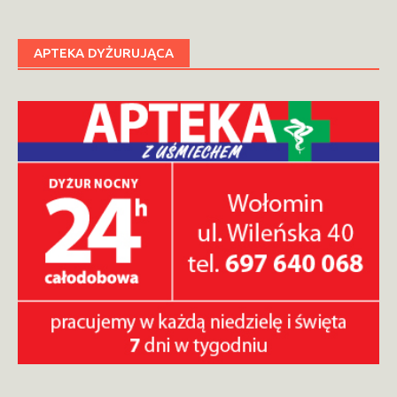
APTEKA DYŻURUJĄCA