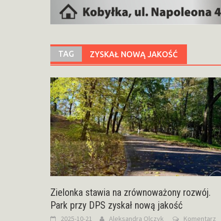
TAG
ZYSKAŁ NOWĄ JAKOŚĆ
Zielonka stawia na zrównoważony rozwój.
Park przy DPS zyskał nową jakość
2025-10-21
Aleksandra Olczyk
Komentarz