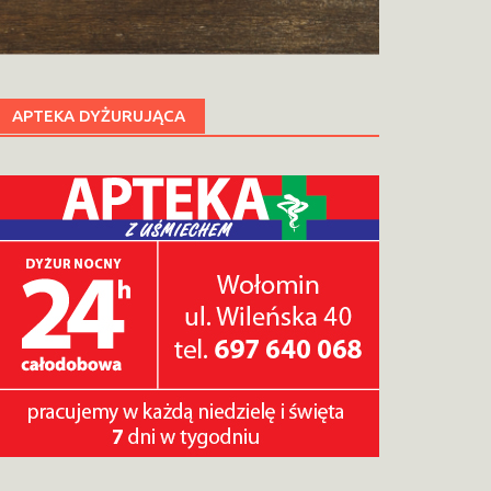
APTEKA DYŻURUJĄCA