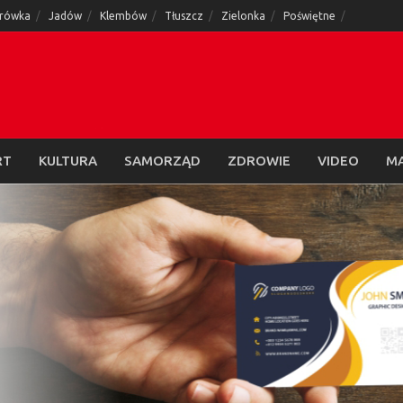
rówka
Jadów
Klembów
Tłuszcz
Zielonka
Poświętne
RT
KULTURA
SAMORZĄD
ZDROWIE
VIDEO
M