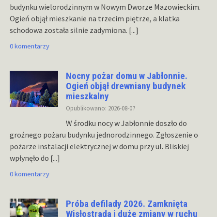
budynku wielorodzinnym w Nowym Dworze Mazowieckim.
Ogień objął mieszkanie na trzecim piętrze, a klatka
schodowa została silnie zadymiona.
[...]
0 komentarzy
Nocny pożar domu w Jabłonnie.
Ogień objął drewniany budynek
mieszkalny
Opublikowano: 2026-08-07
W środku nocy w Jabłonnie doszło do
groźnego pożaru budynku jednorodzinnego. Zgłoszenie o
pożarze instalacji elektrycznej w domu przy ul. Bliskiej
wpłynęło do
[...]
0 komentarzy
Próba defilady 2026. Zamknięta
Wisłostrada i duże zmiany w ruchu