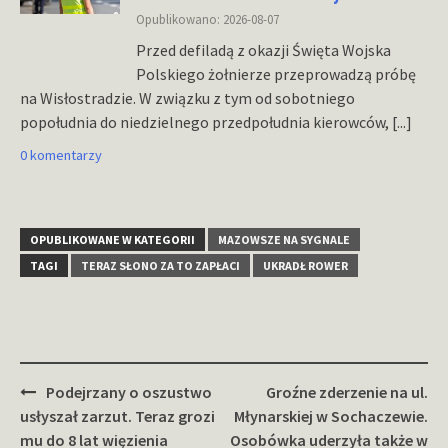
Opublikowano: 2026-08-07
Przed defiladą z okazji Święta Wojska
Polskiego żołnierze przeprowadzą próbę
na Wisłostradzie. W związku z tym od sobotniego
popołudnia do niedzielnego przedpołudnia kierowców,
[...]
0 komentarzy
OPUBLIKOWANE W KATEGORII
MAZOWSZE NA SYGNALE
TAGI
TERAZ SŁONO ZA TO ZAPŁACI
UKRADŁ ROWER
Zobacz
Podejrzany o oszustwo
Groźne zderzenie na ul.
wpisy
usłyszał zarzut. Teraz grozi
Młynarskiej w Sochaczewie.
mu do 8 lat więzienia
Osobówka uderzyła także w