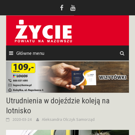
Przeskocz
do
treści
Główne menu
Utrudnienia w dojeździe koleją na
lotnisko
2020-03-24
Aleksandra Olczyk
Samorząd