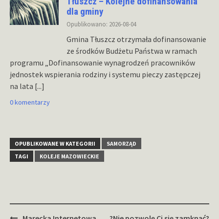
Tłuszcz – Kolejne dofinansowania
dla gminy
Opublikowano: 2026-08-04
Gmina Tłuszcz otrzymała dofinansowanie
ze środków Budżetu Państwa w ramach
programu „Dofinansowanie wynagrodzeń pracowników
jednostek wspierania rodziny i systemu pieczy zastępczej
na lata
[...]
0 komentarzy
OPUBLIKOWANE W KATEGORII
SAMORZĄD
TAGI
KOLEJE MAZOWIECKIE
Zobacz
Marecka Internetowa
?Nie pozwolę Ci się zamknąć?