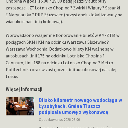
Chopina w godz. 16.00 ? 19.00 będą jeździły autobusy
zastępcze: „Z” Lotnisko Chopina ? Żwirki i Wigury ? Sasanki
? Marynarska ? PKP Służewiec (przystanek zlokalizowany na
wiadukcie nad linią kolejową).
Wprowadzono wzajemne honorowanie biletów KM-ZTM w
pociągach SKM i KM na odcinku Warszawa Służewiec ?
Warszawa Wschodnia. Dodatkowo bilety KM ważne są w
autobusach linii 175 na odcinku Lotnisko Chopina ?
Centrum, linii 188 na odcinku Lotnisko Chopina ? Metro
Politechnika oraz w zastępczej linii autobusowej na całej
trasie.
Więcej informacji
Blisko kilometr nowego wodociągu w
Łysobykach. Gmina Tłuszcz
podpisała umowę z wykonawcą
Opublikowano: 2026-08-06