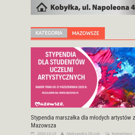
KATEGORIA
MAZOWSZE
Stypendia marszałka dla młodych artystów 
Mazowsza
2020-10-15
Aleksandra Olczyk
Komentarz