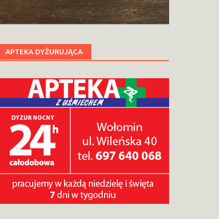
APTEKA DYŻURUJĄCA