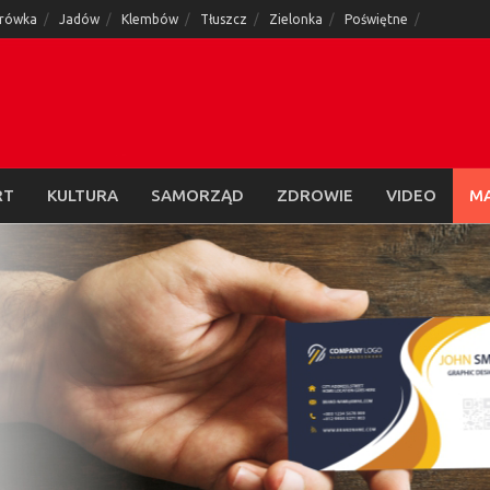
rówka
Jadów
Klembów
Tłuszcz
Zielonka
Poświętne
RT
KULTURA
SAMORZĄD
ZDROWIE
VIDEO
M