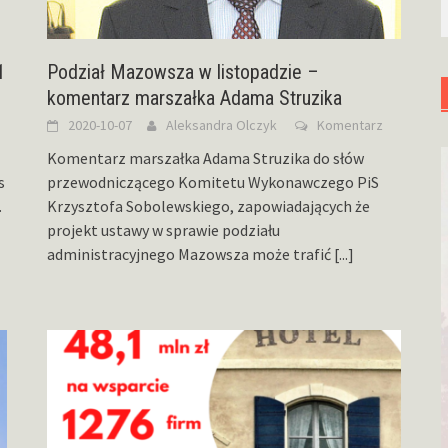
1
Podział Mazowsza w listopadzie –
komentarz marszałka Adama Struzika
2020-10-07
Aleksandra Olczyk
Komentarz
Komentarz marszałka Adama Struzika do słów
s
przewodniczącego Komitetu Wykonawczego PiS
.
Krzysztofa Sobolewskiego, zapowiadających że
projekt ustawy w sprawie podziału
administracyjnego Mazowsza może trafić
[...]