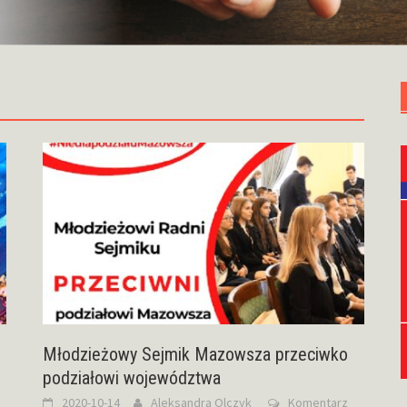
z
Młodzieżowy Sejmik Mazowsza przeciwko
podziałowi województwa
2020-10-14
Aleksandra Olczyk
Komentarz