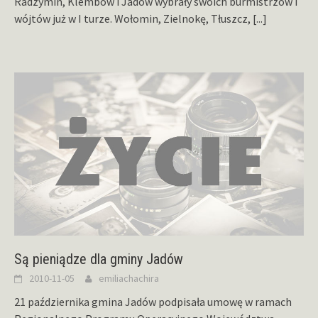
Radzymin, Klembów i Jadów wybrały swoich burmistrzów i
wójtów już w I turze. Wołomin, Zielnokę, Tłuszcz,
[...]
Są pieniądze dla gminy Jadów
2010-11-05
emiliachachira
21 października gmina Jadów podpisała umowę w ramach