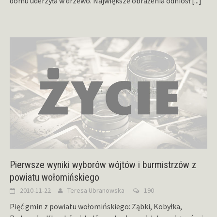
domu uderzyła w drzewo. Największe obrażenia odniósł
[...]
Pierwsze wyniki wyborów wójtów i burmistrzów z
powiatu wołomińskiego
2010-11-22
Teresa Ubranowska
190
Pięć gmin z powiatu wołomińskiego: Ząbki, Kobyłka,