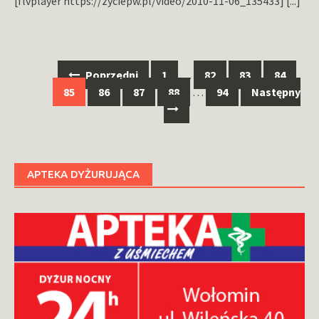
[flvplayer https://zyciepw.pl/video/2010-11-06_135433]
[...]
Nawigacja
Poprzedni
1
…
82
83
84
po
85
86
87
88
…
94
Następny
wpisach
APTEKA DYŻURUJĄCA