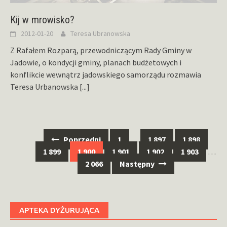
Kij w mrowisko?
2012-01-20
Teresa Ubranowska
Z Rafałem Rozparą, przewodniczącym Rady Gminy w
Jadowie, o kondycji gminy, planach budżetowych i
konflikcie wewnątrz jadowskiego samorządu rozmawia
Teresa Urbanowska
[...]
Nawigacja
Poprzedni
1
…
1 897
1 898
po
1 899
1 900
1 901
1 902
1 903
…
wpisach
2 066
Następny
APTEKA DYŻURUJĄCA