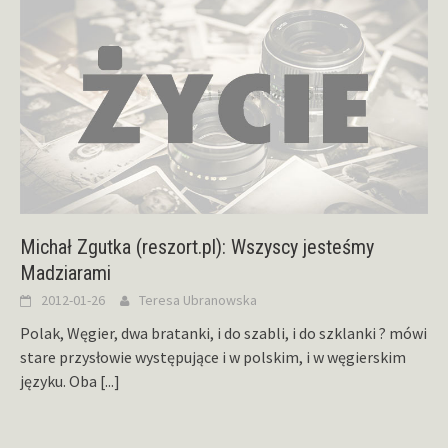
Michał Zgutka (reszort.pl): Wszyscy jesteśmy
Madziarami
2012-01-26
Teresa Ubranowska
Polak, Węgier, dwa bratanki, i do szabli, i do szklanki ? mówi
stare przysłowie występujące i w polskim, i w węgierskim
języku. Oba
[...]