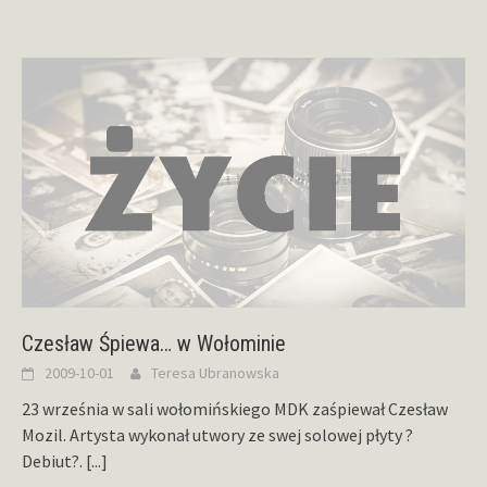
Czesław Śpiewa… w Wołominie
2009-10-01
Teresa Ubranowska
23 września w sali wołomińskiego MDK zaśpiewał Czesław
Mozil. Artysta wykonał utwory ze swej solowej płyty ?
Debiut?.
[...]