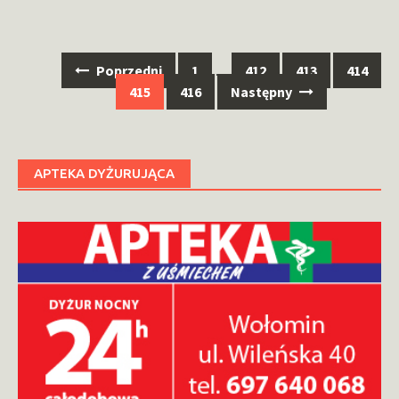
Nawigacja
Poprzedni
1
…
412
413
414
po
415
416
Następny
wpisach
APTEKA DYŻURUJĄCA