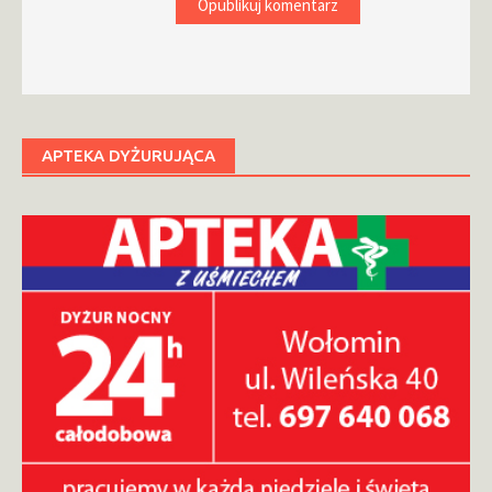
APTEKA DYŻURUJĄCA