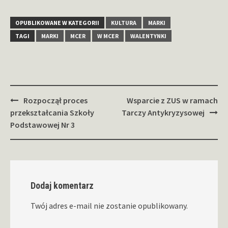
OPUBLIKOWANE W KATEGORII
KULTURA
MARKI
TAGI
MARKI
MCER
W MCER
WALENTYNKI
Zobacz
Rozpoczął proces
Wsparcie z ZUS w ramach
wpisy
przekształcania Szkoły
Tarczy Antykryzysowej
Podstawowej Nr 3
Dodaj komentarz
Twój adres e-mail nie zostanie opublikowany.