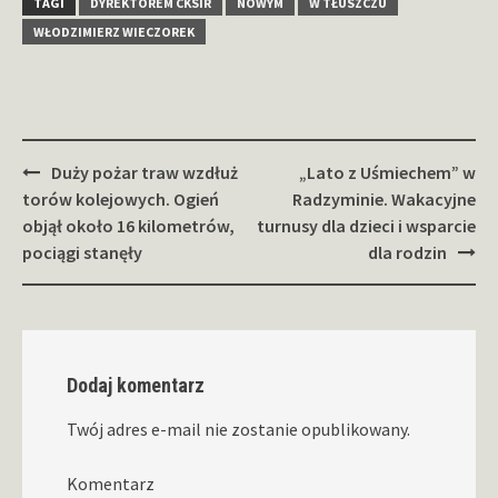
TAGI
DYREKTOREM CKSIR
NOWYM
W TŁUSZCZU
WŁODZIMIERZ WIECZOREK
Zobacz
Duży pożar traw wzdłuż
„Lato z Uśmiechem” w
wpisy
torów kolejowych. Ogień
Radzyminie. Wakacyjne
objął około 16 kilometrów,
turnusy dla dzieci i wsparcie
pociągi stanęły
dla rodzin
Dodaj komentarz
Twój adres e-mail nie zostanie opublikowany.
Komentarz