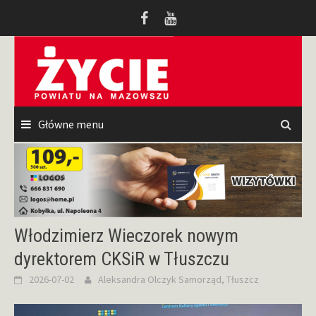
Przeskocz
do
treści
Główne menu
Włodzimierz Wieczorek nowym
dyrektorem CKSiR w Tłuszczu
2026-07-02
Aleksandra Olczyk
Samorząd
,
Tłuszcz