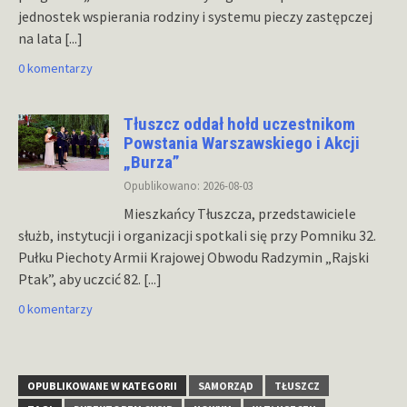
jednostek wspierania rodziny i systemu pieczy zastępczej
na lata
[...]
0 komentarzy
Tłuszcz oddał hołd uczestnikom
Powstania Warszawskiego i Akcji
„Burza”
Opublikowano: 2026-08-03
Mieszkańcy Tłuszcza, przedstawiciele
służb, instytucji i organizacji spotkali się przy Pomniku 32.
Pułku Piechoty Armii Krajowej Obwodu Radzymin „Rajski
Ptak”, aby uczcić 82.
[...]
0 komentarzy
OPUBLIKOWANE W KATEGORII
SAMORZĄD
TŁUSZCZ