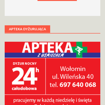
APTEKA DYŻURUJĄCA