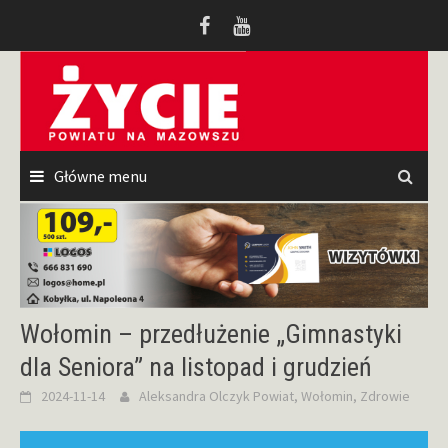
Przeskocz
do
treści
Główne menu
Wołomin – przedłużenie „Gimnastyki
dla Seniora” na listopad i grudzień
2024-11-14
Aleksandra Olczyk
Powiat
,
Wołomin
,
Zdrowie