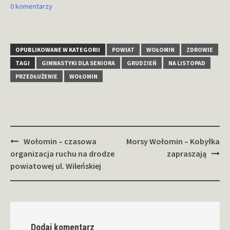
0 komentarzy
OPUBLIKOWANE W KATEGORII
POWIAT
WOŁOMIN
ZDROWIE
TAGI
GIMNASTYKI DLA SENIORA
GRUDZIEŃ
NA LISTOPAD
PRZEDŁUŻENIE
WOŁOMIN
Zobacz
Wołomin – czasowa
Morsy Wołomin – Kobyłka
wpisy
organizacja ruchu na drodze
zapraszają
powiatowej ul. Wileńskiej
Dodaj komentarz