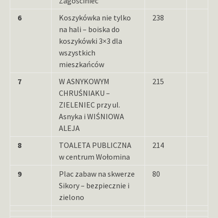
Zagościniec
6
Koszykówka nie tylko
238
na hali – boiska do
koszykówki 3×3 dla
wszystkich
mieszkańców
7
W ASNYKOWYM
215
CHRUŚNIAKU –
ZIELENIEC przy ul.
Asnyka i WIŚNIOWA
ALEJA
8
TOALETA PUBLICZNA
214
w centrum Wołomina
9
Plac zabaw na skwerze
80
Sikory – bezpiecznie i
zielono