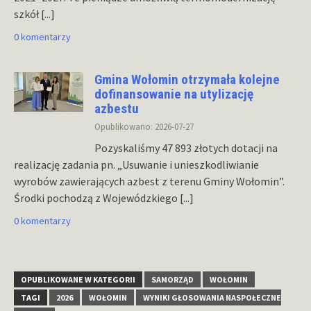
szkół
[...]
0 komentarzy
Gmina Wołomin otrzymała kolejne
dofinansowanie na utylizację
azbestu
Opublikowano: 2026-07-27
Pozyskaliśmy 47 893 złotych dotacji na
realizację zadania pn. „Usuwanie i unieszkodliwianie
wyrobów zawierających azbest z terenu Gminy Wołomin”.
Środki pochodzą z Wojewódzkiego
[...]
0 komentarzy
OPUBLIKOWANE W KATEGORII
SAMORZĄD
WOŁOMIN
TAGI
2026
WOŁOMIN
WYNIKI GŁOSOWANIA NASPOŁECZNE