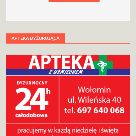
APTEKA DYŻURUJĄCA