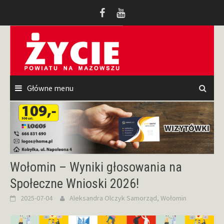
Przeskocz
do
treści
Główne menu
Wołomin – Wyniki głosowania na
Społeczne Wnioski 2026!
2025-07-04
Aleksandra Olczyk
Samorząd
,
Wołomin