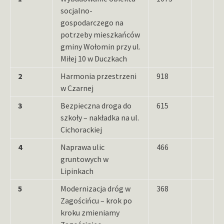
socjalno-
gospodarczego na
potrzeby mieszkańców
gminy Wołomin przy ul.
Miłej 10 w Duczkach
2
Harmonia przestrzeni
918
w Czarnej
3
Bezpieczna droga do
615
szkoły – nakładka na ul.
Cichorackiej
4
Naprawa ulic
466
gruntowych w
Lipinkach
5
Modernizacja dróg w
368
Zagościńcu – krok po
kroku zmieniamy