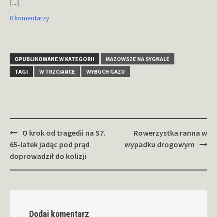
[...]
0 komentarzy
OPUBLIKOWANE W KATEGORII
MAZOWSZE NA SYGNALE
TAGI
W TRZCIANCE
WYBUCH GAZU
Zobacz
O krok od tragedii na S7.
Rowerzystka ranna w
wpisy
65-latek jadąc pod prąd
wypadku drogowym
doprowadził do kolizji
Dodaj komentarz