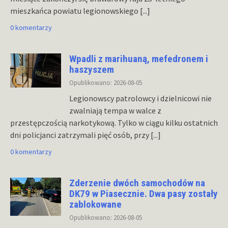
mieszkańca powiatu legionowskiego
[...]
0 komentarzy
Wpadli z marihuaną, mefedronem i
haszyszem
Opublikowano: 2026-08-05
Legionowscy patrolowcy i dzielnicowi nie
zwalniają tempa w walce z
przestępczością narkotykową. Tylko w ciągu kilku ostatnich
dni policjanci zatrzymali pięć osób, przy
[...]
0 komentarzy
Zderzenie dwóch samochodów na
DK79 w Piasecznie. Dwa pasy zostały
zablokowane
Opublikowano: 2026-08-05