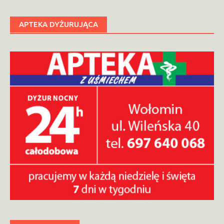
APTEKA DYŻURUJĄCA