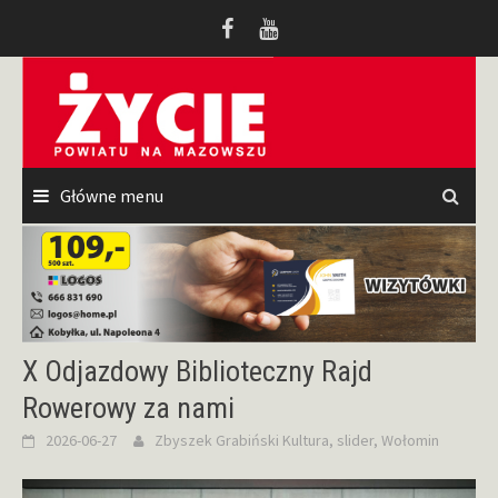
Przeskocz
do
treści
Główne menu
X Odjazdowy Biblioteczny Rajd
Rowerowy za nami
2026-06-27
Zbyszek Grabiński
Kultura
,
slider
,
Wołomin