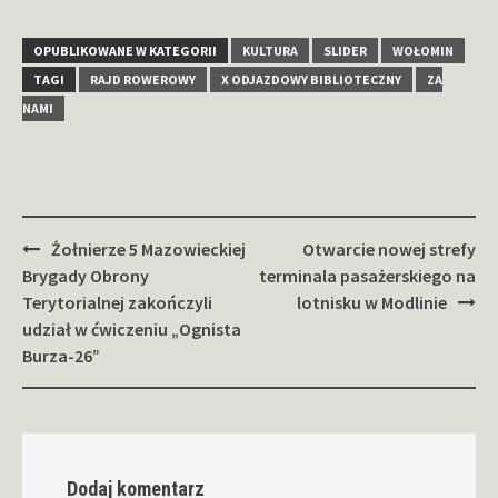
OPUBLIKOWANE W KATEGORII
KULTURA
SLIDER
WOŁOMIN
TAGI
RAJD ROWEROWY
X ODJAZDOWY BIBLIOTECZNY
ZA
NAMI
Zobacz
Żołnierze 5 Mazowieckiej
Otwarcie nowej strefy
wpisy
Brygady Obrony
terminala pasażerskiego na
Terytorialnej zakończyli
lotnisku w Modlinie
udział w ćwiczeniu „Ognista
Burza-26”
Dodaj komentarz