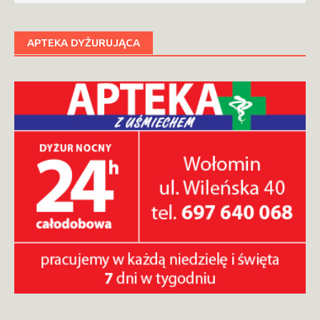
APTEKA DYŻURUJĄCA