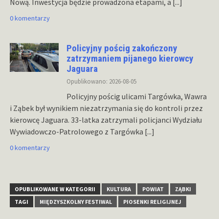
Nową. Inwestycja będzie prowadzona etapami, a
[...]
0 komentarzy
Policyjny pościg zakończony
zatrzymaniem pijanego kierowcy
Jaguara
Opublikowano: 2026-08-05
Policyjny pościg ulicami Targówka, Wawra
i Ząbek był wynikiem niezatrzymania się do kontroli przez
kierowcę Jaguara. 33-latka zatrzymali policjanci Wydziału
Wywiadowczo-Patrolowego z Targówka
[...]
0 komentarzy
OPUBLIKOWANE W KATEGORII
KULTURA
POWIAT
ZĄBKI
TAGI
MIĘDZYSZKOLNY FESTIWAL
PIOSENKI RELIGIJNEJ