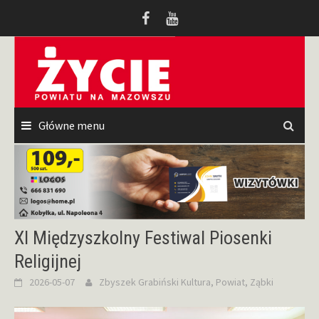
Przeskocz
do
treści
Główne menu
XI Międzyszkolny Festiwal Piosenki
Religijnej
2026-05-07
Zbyszek Grabiński
Kultura
,
Powiat
,
Ząbki