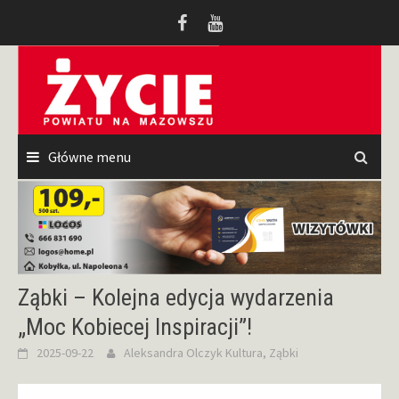
Przeskocz
do
treści
Główne menu
Ząbki – Kolejna edycja wydarzenia
„Moc Kobiecej Inspiracji”!
2025-09-22
Aleksandra Olczyk
Kultura
,
Ząbki