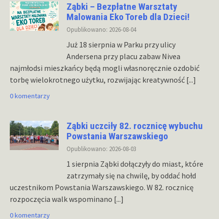
Ząbki – Bezpłatne Warsztaty
Malowania Eko Toreb dla Dzieci!
Opublikowano: 2026-08-04
Już 18 sierpnia w Parku przy ulicy
Andersena przy placu zabaw Nivea
najmłodsi mieszkańcy będą mogli własnoręcznie ozdobić
torbę wielokrotnego użytku, rozwijając kreatywność
[...]
0 komentarzy
Ząbki uczciły 82. rocznicę wybuchu
Powstania Warszawskiego
Opublikowano: 2026-08-03
1 sierpnia Ząbki dołączyły do miast, które
zatrzymały się na chwilę, by oddać hołd
uczestnikom Powstania Warszawskiego. W 82. rocznicę
rozpoczęcia walk wspominano
[...]
0 komentarzy