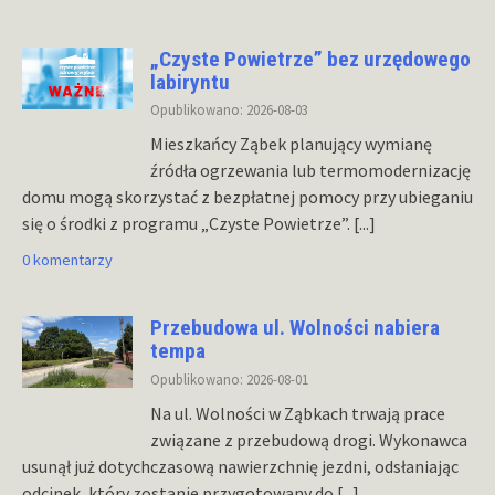
„Czyste Powietrze” bez urzędowego
labiryntu
Opublikowano: 2026-08-03
Mieszkańcy Ząbek planujący wymianę
źródła ogrzewania lub termomodernizację
domu mogą skorzystać z bezpłatnej pomocy przy ubieganiu
się o środki z programu „Czyste Powietrze”.
[...]
0 komentarzy
Przebudowa ul. Wolności nabiera
tempa
Opublikowano: 2026-08-01
Na ul. Wolności w Ząbkach trwają prace
związane z przebudową drogi. Wykonawca
usunął już dotychczasową nawierzchnię jezdni, odsłaniając
odcinek, który zostanie przygotowany do
[...]