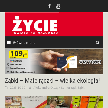
Przeskocz
do
treści
Główne menu
Ząbki – Małe rączki – wielka ekologia!
2025-10-10
Aleksandra Olczyk
Samorząd
,
Ząbki