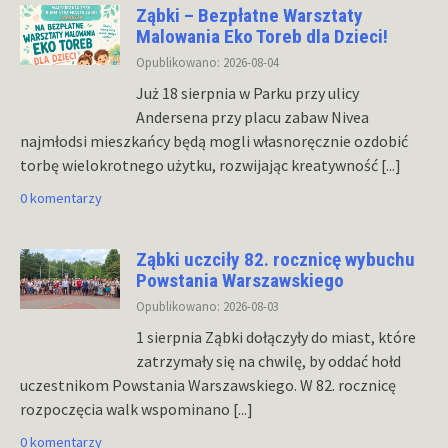
Ząbki – Bezpłatne Warsztaty
Malowania Eko Toreb dla Dzieci!
Opublikowano: 2026-08-04
Już 18 sierpnia w Parku przy ulicy
Andersena przy placu zabaw Nivea
najmłodsi mieszkańcy będą mogli własnoręcznie ozdobić
torbę wielokrotnego użytku, rozwijając kreatywność
[...]
0 komentarzy
Ząbki uczciły 82. rocznicę wybuchu
Powstania Warszawskiego
Opublikowano: 2026-08-03
1 sierpnia Ząbki dołączyły do miast, które
zatrzymały się na chwilę, by oddać hołd
uczestnikom Powstania Warszawskiego. W 82. rocznicę
rozpoczęcia walk wspominano
[...]
0 komentarzy