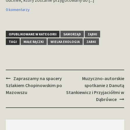
odcinek, który zostanie przygotowany do
[...]
0 komentarzy
OPUBLIKOWANE W KATEGORII
SAMORZĄD
ZĄBKI
TAGI
MAŁE RĄCZKI
WIELKA EKOLOGIA
ZABKI
Zobacz
Zapraszamy na spacery
Muzyczno-autorskie
wpisy
Szlakiem Chopinowskim po
spotkanie z Danutą
Mazowszu
Stankiewicz i Przyjaciółmi w
Dąbrówce