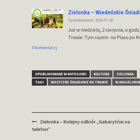
Zielonka – Wiedeńskie Śniad
Opublikowano: 2026-07-28
Już w niedzielę, 2 sierpnia, o god
Trawie. Tym razem na Placu po 
0 komentarzy
OPUBLIKOWANE W KATEGORII
KULTURA
ZIELONKA
TAGI
MUZYCZNE ŚNIADANIE NA TRAWIE
W ANGIELSKIM
Zobacz
Zielonka – Kolejny odbiór „Gabarytów na
wpisy
telefon”