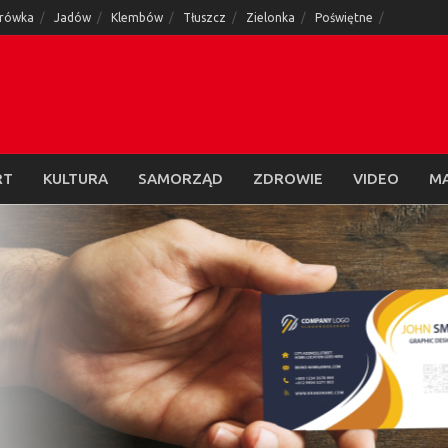
rówka
Jadów
Klembów
Tłuszcz
Zielonka
Poświętne
RT
KULTURA
SAMORZĄD
ZDROWIE
VIDEO
M