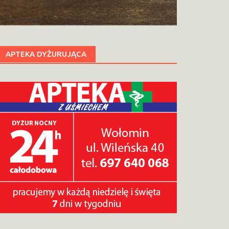
APTEKA DYŻURUJĄCA