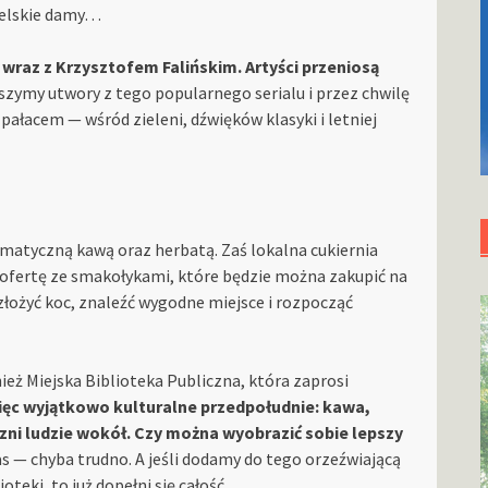
ielskie damy…
 wraz z Krzysztofem Falińskim. Artyści przeniosą
szymy utwory z tego popularnego serialu i przez chwilę
pałacem — wśród zieleni, dźwięków klasyki i letniej
atyczną kawą oraz herbatą. Zaś lokalna cukiernia
ofertę ze smakołykami, które będzie można zakupić na
ozłożyć koc, znaleźć wygodne miejsce i rozpocząć
eż Miejska Biblioteka Publiczna, która zaprosi
ięc wyjątkowo kulturalne przedpołudnie: kawa,
zni ludzie wokół. Czy można wyobrazić sobie lepszy
 — chyba trudno. A jeśli dodamy do tego orzeźwiającą
teki, to już dopełni się całość.