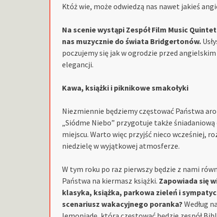
Któż wie, może odwiedzą nas nawet jakieś ang
Na scenie wystąpi Zespół Film Music Quintet
nas muzycznie do świata Bridgertonów.
Usły
poczujemy się jak w ogrodzie przed angielskim 
elegancji.
Kawa, książki i piknikowe smakołyki
Niezmiennie będziemy częstować Państwa arom
„Siódme Niebo” przygotuje także śniadaniową 
miejscu. Warto więc przyjść nieco wcześniej, r
niedzielę w wyjątkowej atmosferze.
W tym roku po raz pierwszy będzie z nami równi
Państwa na kiermasz książki.
Zapowiada się w
klasyka, książka, parkowa zieleń i sympatyc
scenariusz wakacyjnego poranka?
Według nas
lemoniadę, którą częstować będzie zespół Biblio