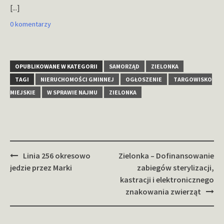
[...]
0 komentarzy
OPUBLIKOWANE W KATEGORII
SAMORZĄD
ZIELONKA
TAGI
NIERUCHOMOŚCI GMINNEJ
OGŁOSZENIE
TARGOWISKO
MIEJSKIE
W SPRAWIE NAJMU
ZIELONKA
Zobacz
Linia 256 okresowo
Zielonka – Dofinansowanie
wpisy
jedzie przez Marki
zabiegów sterylizacji,
kastracji i elektronicznego
znakowania zwierząt