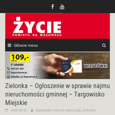
Przeskocz
do
treści
Główne menu
Zielonka – Ogłoszenie w sprawie najmu
nieruchomości gminnej – Targowisko
Miejskie
2025-09-22
Aleksandra Olczyk
Samorząd
,
Zielonka