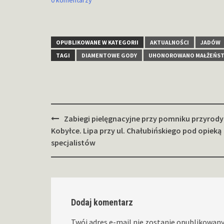
0 komentarzy
OPUBLIKOWANE W KATEGORII
AKTUALNOŚCI
JADÓW
TAGI
DIAMENTOWE GODY
UHONOROWANO MAŁŻEŃS
Zobacz
Zabiegi pielęgnacyjne przy pomniku przyrody
wpisy
Kobyłce. Lipa przy ul. Chałubińskiego pod opieką
specjalistów
Dodaj komentarz
Twój adres e-mail nie zostanie opublikowany