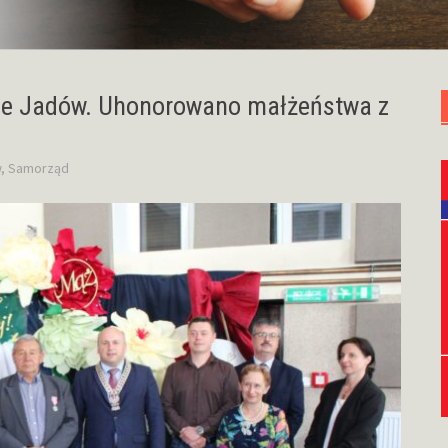
ie Jadów. Uhonorowano małżeństwa z
w
,
Samorząd