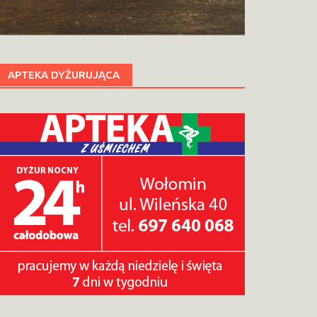
APTEKA DYŻURUJĄCA