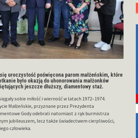
 się uroczystość poświęcona parom małżeńskim, które
potkanie było okazją do uhonorowania małżonków
iętujących jeszcze dłuższy, diamentowy staż.
ięgały sobie miłość i wierność w latach 1972–1974.
ycie Małżeńskie, przyznane przez Prezydenta
iamentowe Gody odebrali natomiast z rąk burmistrza
knym jubileuszem, lecz także świadectwem cierpliwości,
iego człowieka.