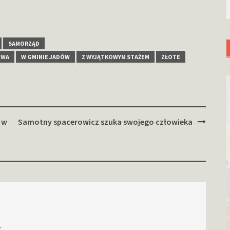
SAMORZĄD
TWA
W GMINIE JADÓW
Z WYJĄTKOWYM STAŻEM
ZŁOTE
 w
Samotny spacerowicz szuka swojego człowieka
.