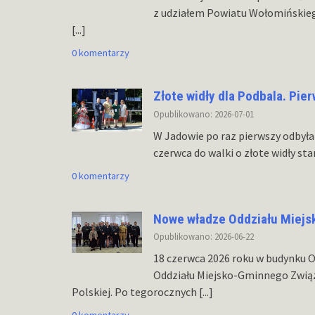
z udziałem Powiatu Wołomińskiego
[...]
0 komentarzy
Złote widły dla Podbala. Pie
Opublikowano: 2026-07-01
W Jadowie po raz pierwszy odbyła s
czerwca do walki o złote widły sta
0 komentarzy
Nowe władze Oddziału Miej
Opublikowano: 2026-06-22
18 czerwca 2026 roku w budynku O
Oddziału Miejsko-Gminnego Związ
Polskiej. Po tegorocznych
[...]