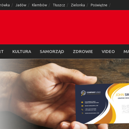
rówka
Jadów
Klembów
Tłuszcz
Zielonka
Poświętne
RT
KULTURA
SAMORZĄD
ZDROWIE
VIDEO
M