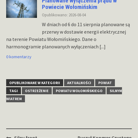
Planowane wyłączenia prądu w
Powiecie Wołomińskim
Opublikowano: 2026-08-04
W dniach od 6 do 11 sierpnia planowane są
przerwy w dostawie energii elektrycznej
na terenie Powiatu Wołomińskiego. Dane o
harmonogramie planowanych wyłączeniach
[...]
0 komentarzy
OPUBLIKOWANE W KATEGORII
AKTUALNOŚCI
POWIAT
TAGI
OSTRZEŻENIE
POWIATU WOŁOMIŃSKIEGO
SILNYM
WIATREM
Zobacz
Silny front
Ruszył Kongres Czystego