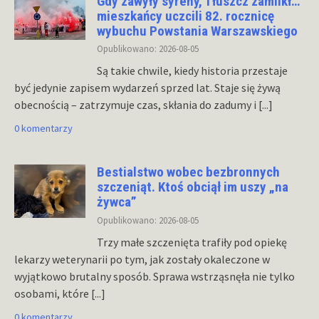
Gdy zawyły syreny, Tłuszcz zamilkł…
mieszkańcy uczcili 82. rocznicę
wybuchu Powstania Warszawskiego
Opublikowano: 2026-08-05
Są takie chwile, kiedy historia przestaje
być jedynie zapisem wydarzeń sprzed lat. Staje się żywą
obecnością – zatrzymuje czas, skłania do zadumy i
[...]
0 komentarzy
Bestialstwo wobec bezbronnych
szczeniąt. Ktoś obciął im uszy „na
żywca”
Opublikowano: 2026-08-05
Trzy małe szczenięta trafiły pod opiekę
lekarzy weterynarii po tym, jak zostały okaleczone w
wyjątkowo brutalny sposób. Sprawa wstrząsnęła nie tylko
osobami, które
[...]
0 komentarzy