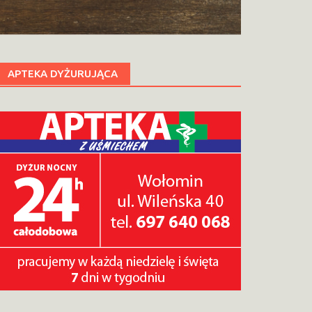
APTEKA DYŻURUJĄCA