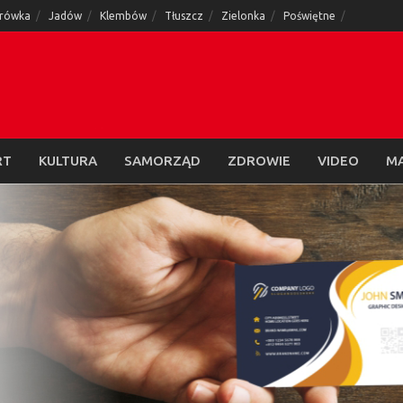
rówka
Jadów
Klembów
Tłuszcz
Zielonka
Poświętne
RT
KULTURA
SAMORZĄD
ZDROWIE
VIDEO
M