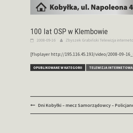
100 lat OSP w Klembowie
2008-09-16
Zbyszek Grabiński
Telewizja interne
[flvplayer http://195.116.45.193/video/2008-09-16
OPUBLIKOWANE W KATEGORII
TELEWIZJA INTERNETOWA
Zobacz
Dni Kobyłki – mecz Samorządowcy – Policjan
wpisy