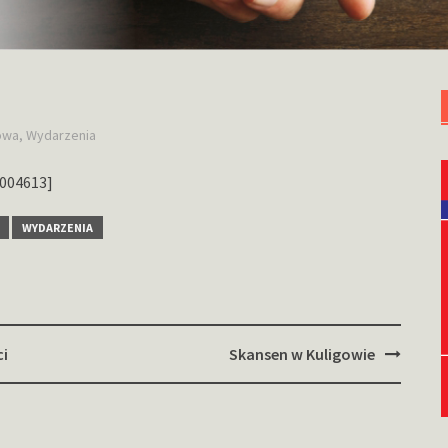
towa
,
Wydarzenia
_004613]
WYDARZENIA
ci
Skansen w Kuligowie