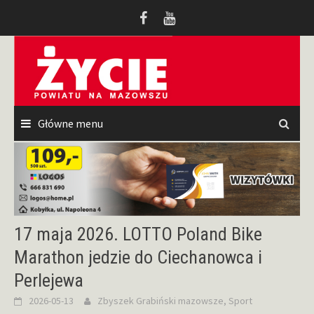
Przeskocz
do
treści
Główne menu
17 maja 2026. LOTTO Poland Bike
Marathon jedzie do Ciechanowca i
Perlejewa
2026-05-13
Zbyszek Grabiński
mazowsze
,
Sport