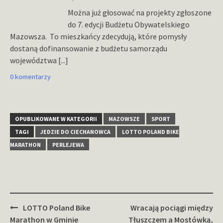
Można już głosować na projekty zgłoszone
do 7. edycji Budżetu Obywatelskiego
Mazowsza. To mieszkańcy zdecydują, które pomysły
dostaną dofinansowanie z budżetu samorządu
województwa
[...]
0 komentarzy
OPUBLIKOWANE W KATEGORII
MAZOWSZE
SPORT
TAGI
JEDZIE DO CIECHANOWCA
LOTTO POLAND BIKE
MARATHON
PERLEJEWA
Zobacz
LOTTO Poland Bike
Wracają pociągi między
wpisy
Marathon w Gminie
Tłuszczem a Mostówką,